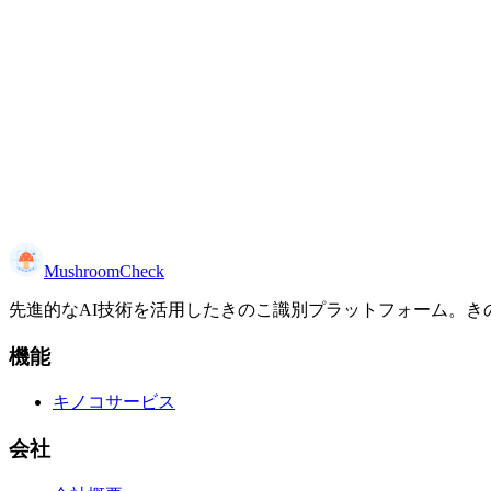
菌類研究専門家
2025-08-22
MushroomCheck
先進的なAI技術を活用したきのこ識別プラットフォーム。き
機能
キノコサービス
会社