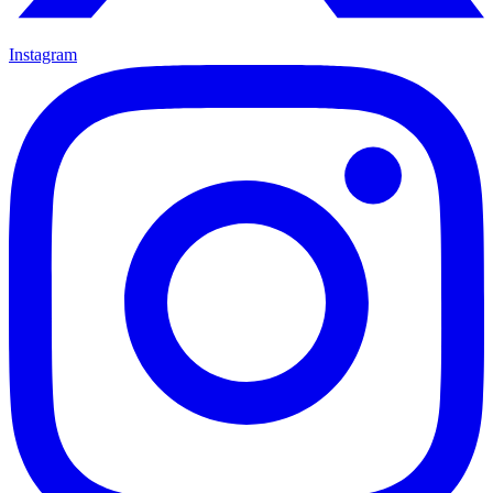
Instagram