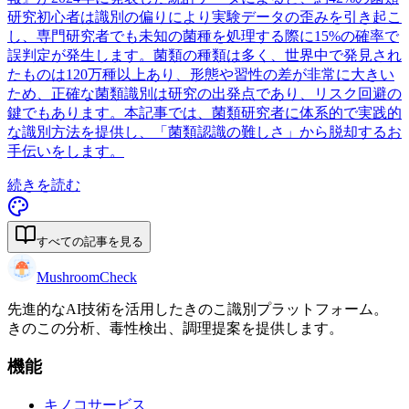
研究初心者は識別の偏りにより実験データの歪みを引き起こ
し、専門研究者でも未知の菌種を処理する際に15%の確率で
誤判定が発生します。菌類の種類は多く、世界中で発見され
たものは120万種以上あり、形態や習性の差が非常に大きい
ため、正確な菌類識別は研究の出発点であり、リスク回避の
鍵でもあります。本記事では、菌類研究者に体系的で実践的
な識別方法を提供し、「菌類認識の難しさ」から脱却するお
手伝いをします。
続きを読む
すべての記事を見る
MushroomCheck
先進的なAI技術を活用したきのこ識別プラットフォーム。
きのこの分析、毒性検出、調理提案を提供します。
機能
キノコサービス