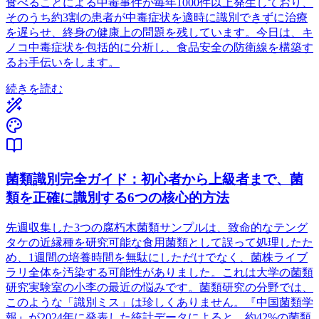
食べることによる中毒事件が毎年1000件以上発生しており、
そのうち約3割の患者が中毒症状を適時に識別できずに治療
を遅らせ、終身の健康上の問題を残しています。今日は、キ
ノコ中毒症状を包括的に分析し、食品安全の防衛線を構築す
るお手伝いをします。
続きを読む
菌類識別完全ガイド：初心者から上級者まで、菌
類を正確に識別する6つの核心的方法
先週収集した3つの腐朽木菌類サンプルは、致命的なテング
タケの近縁種を研究可能な食用菌類として誤って処理したた
め、1週間の培養時間を無駄にしただけでなく、菌株ライブ
ラリ全体を汚染する可能性がありました。これは大学の菌類
研究実験室の小李の最近の悩みです。菌類研究の分野では、
このような「識別ミス」は珍しくありません。『中国菌類学
報』が2024年に発表した統計データによると、約42%の菌類