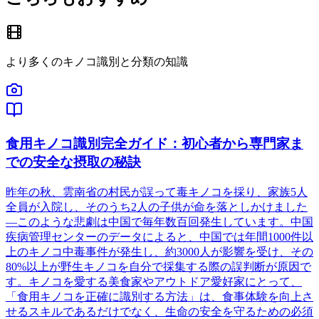
より多くのキノコ識別と分類の知識
食用キノコ識別完全ガイド：初心者から専門家ま
での安全な摂取の秘訣
昨年の秋、雲南省の村民が誤って毒キノコを採り、家族5人
全員が入院し、そのうち2人の子供が命を落としかけました
—このような悲劇は中国で毎年数百回発生しています。中国
疾病管理センターのデータによると、中国では年間1000件以
上のキノコ中毒事件が発生し、約3000人が影響を受け、その
80%以上が野生キノコを自分で採集する際の誤判断が原因で
す。キノコを愛する美食家やアウトドア愛好家にとって、
「食用キノコを正確に識別する方法」は、食事体験を向上さ
せるスキルであるだけでなく、生命の安全を守るための必須