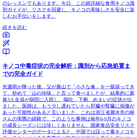
のレッスンでもあります。今日、この超詳細な食用キノコ識
別ガイドが、リスクを回避し、キノコの美味しさを安全に楽
しむお手伝いをします。
続きを読む
キノコ中毒症状の完全解析：識別から応急処置ま
での完全ガイド
先週雨が降った後、父が裏山で「小さな傘」を一籠採ってき
て、炒めて「山の珍味」と言って食べましたが、結果的に家
族3人全員が病院に入院し、嘔吐、下痢、めまいの症状が出
ました。医師は、もう少し遅れていたら肝臓や腎臓に損傷が
あった可能性があると言いました。これは浙江省麗水市の林
さんの実際の経験で、このような事例は毎年6-9月のキノコ
の成長シーズンには珍しくありません。国家食品安全リスク
評価センターのデータによると、中国では誤って毒キノコを