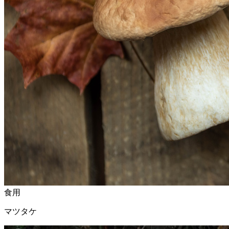
食用
マツタケ