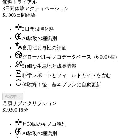
無料トライアル
3日間体験アクティベーション
$1.00
3日間体験
3日間限時体験
AI駆動の種識別
食用性と毒性の評価
グローバルキノコデータベース（6,000+種）
詳細な生息地と成長情報
科学レポートとフィールドガイドを含む
体験終了後、基本プランに自動更新
確認中...
月額サブスクリプション
$19
300 積分
月30回のキノコ識別
AI駆動の種識別