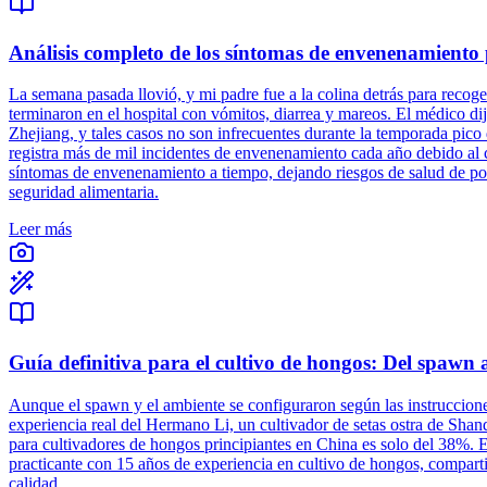
Análisis completo de los síntomas de envenenamiento p
La semana pasada llovió, y mi padre fue a la colina detrás para recoge
terminaron en el hospital con vómitos, diarrea y mareos. El médico dij
Zhejiang, y tales casos no son infrecuentes durante la temporada pi
registra más de mil incidentes de envenenamiento cada año debido al c
síntomas de envenenamiento a tiempo, dejando riesgos de salud de po
seguridad alimentaria.
Leer más
Guía definitiva para el cultivo de hongos: Del spawn 
Aunque el spawn y el ambiente se configuraron según las instruccio
experiencia real del Hermano Li, un cultivador de setas ostra de Sha
para cultivadores de hongos principiantes en China es solo del 38%. E
practicante con 15 años de experiencia en cultivo de hongos, compartir
calidad.