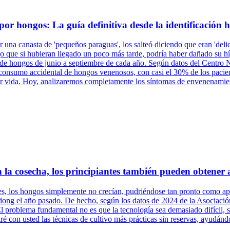
or hongos: La guía definitiva desde la identificación h
r una canasta de 'pequeños paraguas', los salteó diciendo que eran 'deli
o que si hubieran llegado un poco más tarde, podría haber dañado su híg
co de hongos de junio a septiembre de cada año. Según datos del Centro
onsumo accidental de hongos venenosos, con casi el 30% de los pacientes
r vida. Hoy, analizaremos completamente los síntomas de envenenamien
a la cosecha, los principiantes también pueden obtener 
nes, los hongos simplemente no crecían, pudriéndose tan pronto como a
ndong el año pasado. De hecho, según los datos de 2024 de la Asociació
l problema fundamental no es que la tecnología sea demasiado difícil, s
é con usted las técnicas de cultivo más prácticas sin reservas, ayudándo