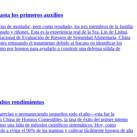
asta los primeros auxilios
cias de montaña', pero como resultado, los tres miembros de la familia
ado y riñones. Esta es la experiencia real de la Sra. Lin de Lishui,
 Nacional de Evaluación de Riesgos de Seguridad Alimentaria, China
 retrasando el tratamiento debido al fracaso en identificar los
to por hongos para ayudarlo a construir una defensa sólida de
altos rendimientos
parecían o permaneciendo pequeños todo el año—esta fue la
n China de Hongos Comestibles, la tasa de éxito del primer intento
ino una falta de métodos científicos sistemáticos. Hoy, como
lo a evitar el 90% de las trampas y cultivar fácilmente hongos de alta