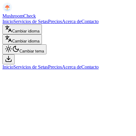
MushroomCheck
Inicio
Servicios de Setas
Precios
Acerca de
Contacto
Cambiar idioma
Cambiar idioma
Cambiar tema
Inicio
Servicios de Setas
Precios
Acerca de
Contacto