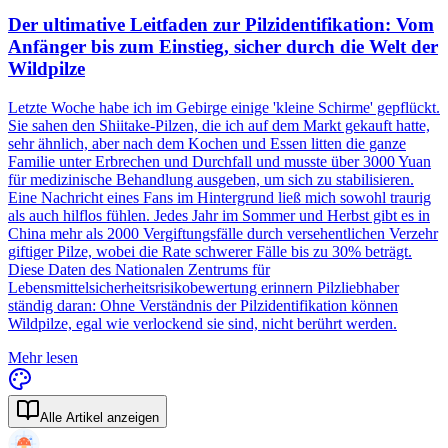
Der ultimative Leitfaden zur Pilzidentifikation: Vom
Anfänger bis zum Einstieg, sicher durch die Welt der
Wildpilze
Letzte Woche habe ich im Gebirge einige 'kleine Schirme' gepflückt.
Sie sahen den Shiitake-Pilzen, die ich auf dem Markt gekauft hatte,
sehr ähnlich, aber nach dem Kochen und Essen litten die ganze
Familie unter Erbrechen und Durchfall und musste über 3000 Yuan
für medizinische Behandlung ausgeben, um sich zu stabilisieren.
Eine Nachricht eines Fans im Hintergrund ließ mich sowohl traurig
als auch hilflos fühlen. Jedes Jahr im Sommer und Herbst gibt es in
China mehr als 2000 Vergiftungsfälle durch versehentlichen Verzehr
giftiger Pilze, wobei die Rate schwerer Fälle bis zu 30% beträgt.
Diese Daten des Nationalen Zentrums für
Lebensmittelsicherheitsrisikobewertung erinnern Pilzliebhaber
ständig daran: Ohne Verständnis der Pilzidentifikation können
Wildpilze, egal wie verlockend sie sind, nicht berührt werden.
Mehr lesen
Alle Artikel anzeigen