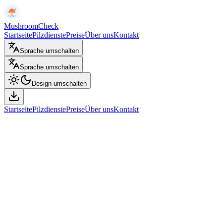
MushroomCheck
Startseite
Pilzdienste
Preise
Über uns
Kontakt
Sprache umschalten
Sprache umschalten
Design umschalten
Startseite
Pilzdienste
Preise
Über uns
Kontakt